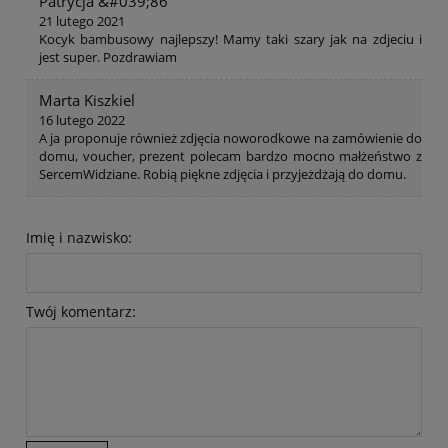
Patrycja &#039;86
21 lutego 2021
Kocyk bambusowy najlepszy! Mamy taki szary jak na zdjeciu i
jest super. Pozdrawiam
Marta Kiszkiel
16 lutego 2022
A ja proponuje również zdjęcia noworodkowe na zamówienie do
domu, voucher, prezent polecam bardzo mocno małżeństwo z
SercemWidziane. Robią piękne zdjęcia i przyjeżdżają do domu.
Imię i nazwisko:
Twój komentarz: