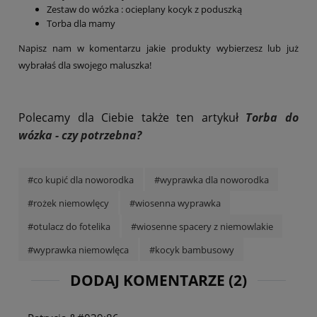
Zestaw do wózka : ocieplany kocyk z poduszką
Torba dla mamy
Napisz nam w komentarzu jakie produkty wybierzesz lub już
wybrałaś dla swojego maluszka!
Polecamy dla Ciebie także ten artykuł
Torba do
wózka - czy potrzebna?
#co kupić dla noworodka
#wyprawka dla noworodka
#rożek niemowlęcy
#wiosenna wyprawka
#otulacz do fotelika
#wiosenne spacery z niemowlakie
#wyprawka niemowlęca
#kocyk bambusowy
DODAJ KOMENTARZE (2)