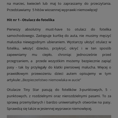
na marzec, kwiecień lub maj to zapraszamy do przeczytania.
Przedstawiamy 5 hitów wiosennej wyprawki niemowlęcej!
Hit nr 1 - Otulacz do fotelika
Pierwszy absolutny must-have to otulacz do fotelika
samochodowego. Zastępuje kurtkę do auta, nie musimy męczyć
maluszka niewygodnym ubieraniem. Wystarczy ułożyć otulacz w
foteliku, włożyć dziecko, przykryć, okryć i w ten sposób
zapewniamy mu ciepło, chroniąc jednocześnie przed
przegrzaniem, a przede wszystkim możemy bezpiecznie zapiąć
pasy - tak by przylegały do klatki piersiowej malucha. Więcej o
prawidłowym przewożeniu dzieci autem opisujemy w tym
artykule:
„Bezpieczeństwo niemowlaka w aucie”
Otulacze Tiny Star pasują do fotelików 3-punktowych, 5 -
punktowych, z rozdzielnymi oraz nierozdzielnymi pasami. To za
sprawą przemyślanych i bardzo uniwersalnych otworów na pasy.
Sprawdzą się także w jesiennej wyprawce niemowlęcej.