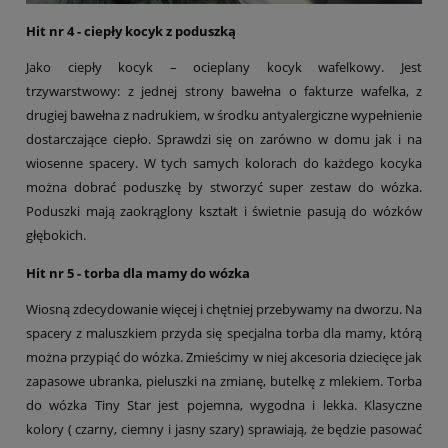
Hit nr 4 - ciepły kocyk z poduszką
Jako ciepły kocyk – ocieplany kocyk wafelkowy. Jest
trzywarstwowy: z jednej strony bawełna o fakturze wafelka, z
drugiej bawełna z nadrukiem, w środku antyalergiczne wypełnienie
dostarczające ciepło. Sprawdzi się on zarówno w domu jak i na
wiosenne spacery. W tych samych kolorach do każdego kocyka
można dobrać poduszkę by stworzyć super zestaw do wózka.
Poduszki mają zaokrąglony kształt i świetnie pasują do wózków
głębokich.
Hit nr 5 - torba dla mamy do wózka
Wiosną zdecydowanie więcej i chętniej przebywamy na dworzu. Na
spacery z maluszkiem przyda się specjalna torba dla mamy, którą
można przypiąć do wózka. Zmieścimy w niej akcesoria dziecięce jak
zapasowe ubranka, pieluszki na zmianę, butelkę z mlekiem. Torba
do wózka Tiny Star jest pojemna, wygodna i lekka. Klasyczne
kolory ( czarny, ciemny i jasny szary) sprawiają, że będzie pasować