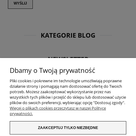
WYŚLIJ
KATEGORIE BLOG
NEWSLETTER
Dbamy o Twoją prywatność
Otrzymuj jako pierwsza informacje o nowościach oraz
promocjach i zgarnij 5% rabatu na kolejne zakupy! Zapisz
Pliki cookies i pokrewne im technologie umożliwiają poprawne
się na nasz newsletter:
działanie strony i pomagają nam dostosować ofertę do Twoich
potrzeb. Możesz zaakceptować wykorzystanie przez nas
wszystkich tych plików i przejść do sklepu lub dostosować użycie
plików do swoich preferencji, wybierając opcję "Dostosuj zgody".
Więcej o plikach cookies przeczytasz w naszej Polityce
prywatności.
ZAKUPY
ZAAKCEPTUJ TYLKO NIEZBĘDNE