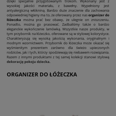
dzięki specjalnie przygotowanym trokom. Wykonany jest z
wysokiej jakości materiału, z bawełny. Wypełniony jest
antyalergiczną włókniną. Bardzo duże znaczenie dla zachowania
odpowiedniej higieny ma to, że oferowany przez nas
organizer do
łóżeczka
można prać bez obawy, że ulegnie on zniszczeniu.
Ponadto, można go prasować. Zadbaliśmy także o bardzo
eleganckie wykończenie lamówką. Wszystkie nasze produkty, w
tym przybornik na łóżeczko, oferowane są w stylowej kolorystyce.
Charakteryzują się wysoką jakością wykonania, oryginalnym i
modnym wzornictwem. Przybornik do łóżeczka może okazać się
wyśmienitym prezentem zarówno dla świeżo upieczonych
rodziców, jak i tych, którzy spodziewają się niebawem rozwiązania.
Razem z innymi produktami z tej samej kolekcji stanowi stylową
dekorację pokoju dziecka.
ORGANIZER DO ŁÓŻECZKA