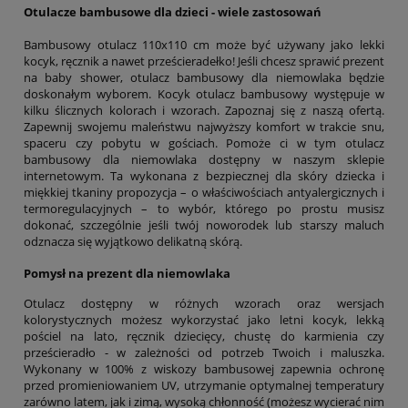
Otulacze bambusowe dla dzieci - wiele zastosowań
Bambusowy otulacz 110x110 cm może być używany jako lekki
kocyk, ręcznik a nawet prześcieradełko! Jeśli chcesz sprawić prezent
na baby shower, otulacz bambusowy dla niemowlaka będzie
doskonałym wyborem. Kocyk otulacz bambusowy występuje w
kilku ślicznych kolorach i wzorach. Zapoznaj się z naszą ofertą.
Zapewnij swojemu maleństwu najwyższy komfort w trakcie snu,
spaceru czy pobytu w gościach. Pomoże ci w tym otulacz
bambusowy dla niemowlaka dostępny w naszym sklepie
internetowym. Ta wykonana z bezpiecznej dla skóry dziecka i
miękkiej tkaniny propozycja – o właściwościach antyalergicznych i
termoregulacyjnych – to wybór, którego po prostu musisz
dokonać, szczególnie jeśli twój noworodek lub starszy maluch
odznacza się wyjątkowo delikatną skórą.
Pomysł na prezent dla niemowlaka
Otulacz dostępny w różnych wzorach oraz wersjach
kolorystycznych możesz wykorzystać jako letni kocyk, lekką
pościel na lato, ręcznik dziecięcy, chustę do karmienia czy
prześcieradło - w zależności od potrzeb Twoich i maluszka.
Wykonany w 100% z wiskozy bambusowej zapewnia ochronę
przed promieniowaniem UV, utrzymanie optymalnej temperatury
zarówno latem, jak i zimą, wysoką chłonność (możesz wycierać nim