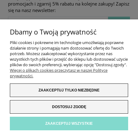
promocjach i zgarnij 5% rabatu na kolejne zakupy! Zapisz
się na nasz newsletter:
Dbamy o Twoją prywatność
Pliki cookies i pokrewne im technologie umożliwiają poprawne
działanie strony i pomagają nam dostosować ofertę do Twoich
potrzeb. Możesz zaakceptować wykorzystanie przez nas
wszystkich tych plików i przejść do sklepu lub dostosować użycie
plików do swoich preferencji, wybierając opcję "Dostosuj zgody".
Więcej o plikach cookies przeczytasz w naszej Polityce
prywatności.
ZAKUPY
ZAAKCEPTUJ TYLKO NIEZBĘDNE
INFORMACJE
DOSTOSUJ ZGODĘ
ZNAJDŹ NAS!
ZAAKCEPTUJ WSZYSTKIE