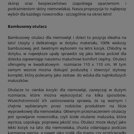
skórę) oraz bezpieczeństwo (zapobiega oparzeniom i
podrażnieniom skóry niemowlaka). Nasza propozycja to najlepszy
wybór dla każdego noworodka - szczególnie na okres letni!
Bambusowy otulacz
Bambusowy otulacz dla niemowląt i dzieci to pozycja idealna na
lato! Uszyty z delikatnego w dotyku materiału, 100% wiskozy
bambusowej, jest świetnym wyborem na letni kocyk. Chłodny w
dotyku, w największe upały sprawdzi się jako letnia pościel dla
dziecka zapewniając naszemu maluchowi komfort cieplny. Otulacz
oferujemy w kwadratowym rozmiarze 110 x 110 cm. W tym
samym wzorze moż­na dokupić poduszkę i stworzyć stylowy
komplet, który polecamy jako zestaw do wózka dla najmłodszych
maluszków.
Otulacze to cienkie kocyki dla niemowląt, zazwyczaj w dużym
rozmiarze, które można wykorzystać na kilka sposobów.
Wszechstronność ich zastosowania sprawia, że są ważnym i
chętnie wybieranym przez rodziców produktem na liście
wyprawkowej dla niemowlaka. Głównym przeznaczeniem otulaczy
jest spowijanie noworodka, czyli ścisłe otulanie maluszka, które
wycisza, uspokaja, poprawia jakość snu. Otulacz może służyć jako
lekki kocyk na lato dla niemowlaka, chusta osłaniająca podczas
karmienia piersią, a nawet jako szalik dla mamy czy prześcieradło