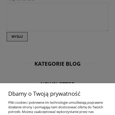
WYŚLIJ
KATEGORIE BLOG
NEWSLETTER
Dbamy o Twoją prywatność
Otrzymuj jako pierwsza informacje o nowościach oraz
promocjach i zgarnij 5% rabatu na kolejne zakupy! Zapisz
Pliki cookies i pokrewne im technologie umożliwiają poprawne
się na nasz newsletter:
działanie strony i pomagają nam dostosować ofertę do Twoich
potrzeb. Możesz zaakceptować wykorzystanie przez nas