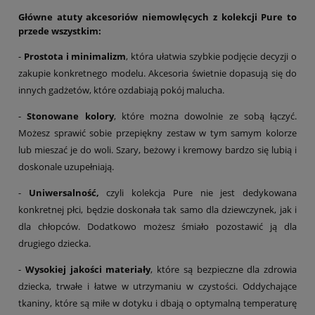
Główne atuty akcesoriów niemowlęcych z kolekcji Pure to
przede wszystkim:
-
Prostota i minimalizm
, która ułatwia szybkie podjęcie decyzji o
zakupie konkretnego modelu. Akcesoria świetnie dopasują się do
innych gadżetów, które ozdabiają pokój malucha.
-
Stonowane kolory
, które można dowolnie ze sobą łączyć.
Możesz sprawić sobie przepiękny zestaw w tym samym kolorze
lub mieszać je do woli. Szary, beżowy i kremowy bardzo się lubią i
doskonale uzupełniają.
-
Uniwersalność,
czyli kolekcja Pure nie jest dedykowana
konkretnej płci, będzie doskonała tak samo dla dziewczynek, jak i
dla chłopców. Dodatkowo możesz śmiało pozostawić ją dla
drugiego dziecka.
-
Wysokiej jakości materiały
, które są bezpieczne dla zdrowia
dziecka, trwałe i łatwe w utrzymaniu w czystości. Oddychające
tkaniny, które są miłe w dotyku i dbają o optymalną temperaturę