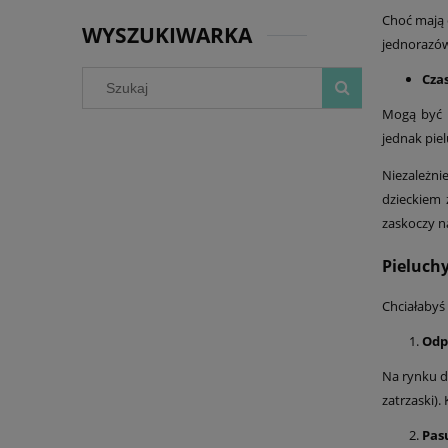
Choć mają 
WYSZUKIWARKA
jednorazów
Cza
Mogą być 
jednak pie
Niezależni
dzieckiem 
zaskoczy na
Pieluchy
Chciałabyś
Odp
Na rynku d
zatrzaski).
Pas