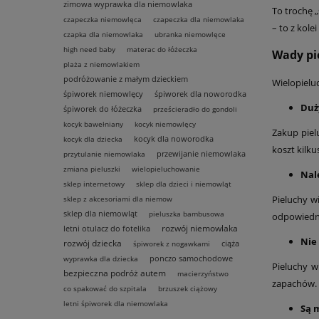
zimowa wyprawka dla niemowlaka
To trochę 
czapeczka niemowlęca
czapeczka dla niemowlaka
– to z kole
czapka dla niemowlaka
ubranka niemowlęce
high need baby
materac do łóżeczka
Wady pi
plaża z niemowlakiem
podróżowanie z małym dzieckiem
Wielopielu
śpiworek niemowlęcy
śpiworek dla noworodka
Duż
śpiworek do łóżeczka
prześcieradło do gondoli
kocyk bawełniany
kocyk niemowlęcy
Zakup piel
kocyk dla noworodka
kocyk dla dziecka
koszt kilku
przewijanie niemowlaka
przytulanie niemowlaka
zmiana pieluszki
wielopieluchowanie
Nal
sklep internetowy
sklep dla dzieci i niemowląt
Pieluchy w
sklep z akcesoriami dla niemow
sklep dla niemowląt
pieluszka bambusowa
odpowiedni
rozwój niemowlaka
letni otulacz do fotelika
Nie
rozwój dziecka
ciąża
śpiworek z nogawkami
ponczo samochodowe
wyprawka dla dziecka
Pieluchy w
bezpieczna podróż autem
macierzyństwo
zapachów.
co spakować do szpitala
brzuszek ciążowy
letni śpiworek dla niemowlaka
Są 