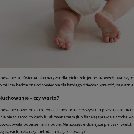
chowanie to świetna alternatywa dla pieluszek jednorazowych. Na czym
ymi i czy będzie ona odpowiednia dla każdego dziecka? Sprawdź, najważniej
eluchowanie – czy warto?
chowanie noworodka to temat znany przede wszystkim przez nasze mamy, b
ie nie to samo co kiedyś! Tak zwana tetra (lub flanela) sprawiała trochę 
powodowała odparzenia na pupie. Na szczęście dzisiejsze pieluszki wielok
ię na wielopielo i czy metoda ta ma jakieś wady?