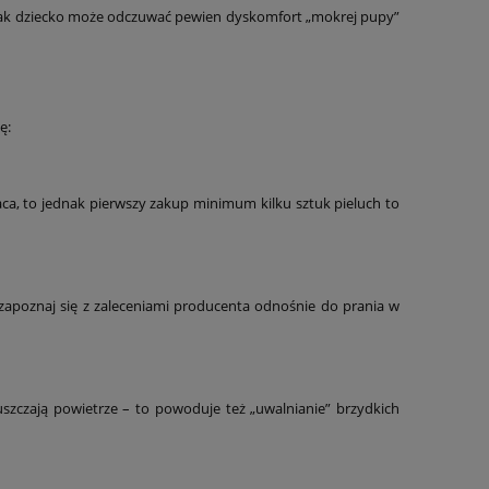
ednak dziecko może odczuwać pewien dyskomfort „mokrej pupy”
ę:
aca, to jednak pierwszy zakup minimum kilku sztuk pieluch to
zapoznaj się z zaleceniami producenta odnośnie do prania w
szczają powietrze – to powoduje też „uwalnianie” brzydkich