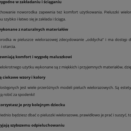
wygodne w zakładaniu i ściąganiu
chowanie noworodka zapewnia też komfort użytkowania. Pieluszki wielora
u szybko i łatwo się je zakłada i ściąga.
wykonane z naturalnych materiałów
rodka w pieluszce wielorazowej zdecydowanie „oddycha” i ma dostęp do
i otarcia.
ewniają komfort i wygodę maluszkowi
ielokrotnego użytku wykonane są z miękkich i przyjemnych materiałów, dzi
ą ciekawe wzory i kolory
ostępnych jest wiele przeróżnych modeli pieluch wielorazowych. Są estet
 robić za spodenki!
orzystasz je przy kolejnym dziecku
wiednio będziesz dbać o pieluszki wielorazowe, prawidłowo je prać i suszy
zyjają szybszemu odpieluchowaniu