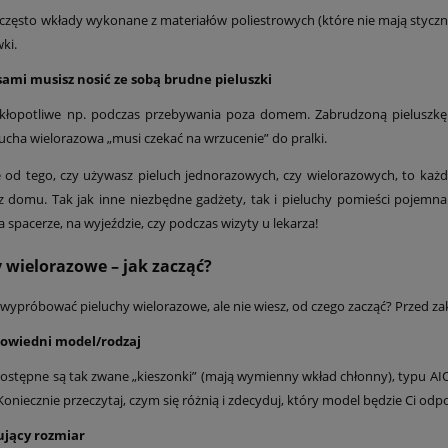
często wkłady wykonane z materiałów poliestrowych (które nie mają stycznoś
ki.
sami musisz nosić ze sobą brudne pieluszki
kłopotliwe np. podczas przebywania poza domem. Zabrudzoną pieluszkę 
lucha wielorazowa „musi czekać na wrzucenie” do pralki.
e od tego, czy używasz pieluch jednorazowych, czy wielorazowych, to każ
z domu. Tak jak inne niezbędne gadżety, tak i pieluchy pomieści pojemn
 spacerze, na wyjeździe, czy podczas wizyty u lekarza!
 wielorazowe – jak zacząć?
 wypróbować pieluchy wielorazowe, ale nie wiesz, od czego zacząć? Przed 
owiedni model/rodzaj
ostępne są tak zwane „kieszonki” (mają wymienny wkład chłonny), typu AIO (
 Koniecznie przeczytaj, czym się różnią i zdecyduj, który model będzie Ci odp
ujący rozmiar