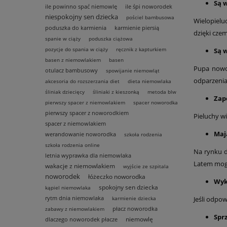
Są 
ile powinno spać niemowlę
ile śpi noworodek
niespokojny sen dziecka
pościel bambusowa
Wielopielu
poduszka do karmienia
karmienie piersią
dzięki czem
spanie w ciąży
poduszka ciążowa
pozycje do spania w ciąży
ręcznik z kapturkiem
Są 
basen z niemowlakiem
basen
Pupa nowo
otulacz bambusowy
spowijanie niemowląt
odparzenia 
akcesoria do rozszerzania diet
dieta niemowlaka
śliniak dziecięcy
śliniaki z kieszonką
metoda blw
Zap
pierwszy spacer z niemowlakiem
spacer noworodka
pierwszy spacer z noworodkiem
Pieluchy w
spacer z niemowlakiem
Maj
werandowanie noworodka
szkoła rodzenia
szkoła rodzenia online
Na rynku d
letnia wyprawka dla niemowlaka
Latem mogą
wakacje z niemowlakiem
wyjście ze szpitala
noworodek
łóżeczko noworodka
Wyk
spokojny sen dziecka
kąpiel niemowlaka
rytm dnia niemowlaka
karmienie dziecka
Jeśli odpo
płacz noworodka
zabawy z niemowlakiem
Spr
niemowlę
dlaczego noworodek płacze