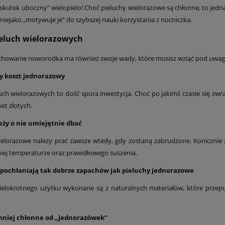
„skutek uboczny” wielopielo! Choć pieluchy wielorazowe są chłonne, to j
i niejako „motywuje je” do szybszej nauki korzystania z nocniczka.
eluch wielorazowych
chowanie noworodka ma również swoje wady, które musisz wziąć pod uwag
y koszt jednorazowy
uch wielorazowych to dość spora inwestycja. Choć po jakimś czasie się zwr
set złotych.
eży o nie umiejętnie dbać
ielorazowe należy prać zawsze wtedy, gdy zostaną zabrudzone. Konicznie 
ej temperaturze oraz prawidłowego suszenia.
 pochłaniają tak dobrze zapachów jak pieluchy jednorazowe
ielokrotnego użytku wykonane są z naturalnych materiałów, które przepu
mniej chłonne od „jednorazówek”