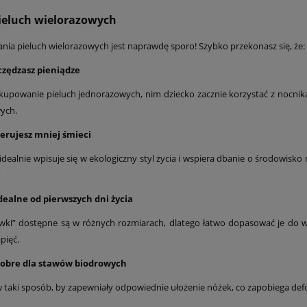
pieluch wielorazowych
ania pieluch wielorazowych jest naprawdę sporo! Szybko przekonasz się, że:
czędzasz pieniądze
kupowanie pieluch jednorazowych, nim dziecko zacznie korzystać z nocnika
ych.
erujesz mniej śmieci
idealnie wpisuje się w ekologiczny styl życia i wspiera dbanie o środowisko 
?
dealne od pierwszych dni życia
wki” dostępne są w różnych rozmiarach, dlatego łatwo dopasować je do w
pięć.
dobre dla stawów biodrowych
w taki sposób, by zapewniały odpowiednie ułożenie nóżek, co zapobiega