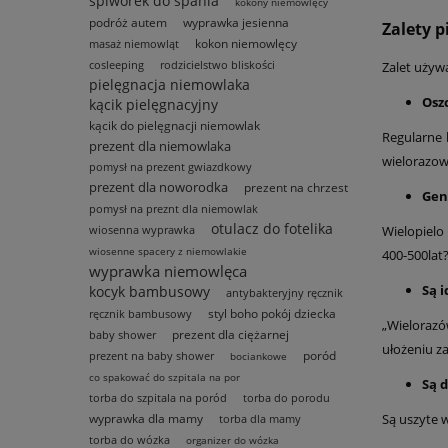
śpiworek do spania
kokony niemowlęcy
podróż autem
wyprawka jesienna
Zalety 
kokon niemowlęcy
masaż niemowląt
cosleeping
rodzicielstwo bliskości
Zalet używ
pielęgnacja niemowlaka
Osz
kącik pielęgnacyjny
kącik do pielęgnacji niemowlak
Regularne 
prezent dla niemowlaka
wielorazow
pomysł na prezent gwiazdkowy
prezent dla noworodka
prezent na chrzest
Gen
pomysł na preznt dla niemowlak
otulacz do fotelika
wiosenna wyprawka
Wielopielo 
wiosenne spacery z niemowlakie
400-500lat
wyprawka niemowlęca
Są i
kocyk bambusowy
antybakteryjny ręcznik
styl boho pokój dziecka
ręcznik bambusowy
„Wielorazó
prezent dla ciężarnej
baby shower
ułożeniu za
poród
prezent na baby shower
bociankowe
co spakować do szpitala na por
Są 
torba do szpitala na poród
torba do porodu
wyprawka dla mamy
Są uszyte 
torba dla mamy
torba do wózka
organizer do wózka