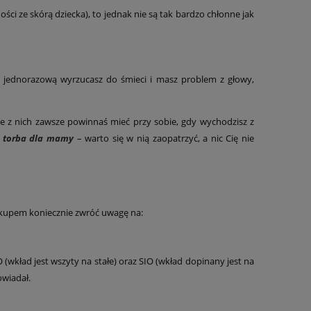
ci ze skórą dziecka), to jednak nie są tak bardzo chłonne jak
jednorazową wyrzucasz do śmieci i masz problem z głowy,
de z nich zawsze powinnaś mieć przy sobie, gdy wychodzisz z
a
torba dla mamy
– warto się w nią zaopatrzyć, a nic Cię nie
zakupem koniecznie zwróć uwagę na:
wkład jest wszyty na stałe) oraz SIO (wkład dopinany jest na
owiadał.