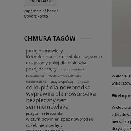
ZALOGUJ SIĘ
Zapomniałeś hasła?
Utwórz konto
CHMURA TAGÓW
pokój niemowlęcy
łóżeczko dla niemowlaka
wyprawka
urządzamy pokój dla maluszka
pokój dziecięcy
transparentność
Wielopielu
polskamarka
wspieramypolskiemarki
uszytewpolsce
tinystar
madeinpoland
wielorazow
co kupić dla noworodka
wyprawka dla noworodka
Wielopi
bezpieczny sen
sen niemowlaka
Wielopielu
przegrzanie niemowlaka
zdecydowan
w czym powinien spać noworodek
nierzadko 
rożek niemowlęcy
decydując s