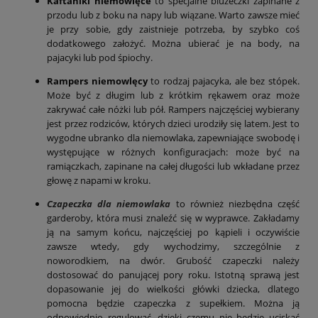
Kaftaniki niemowlęce
to specjalne bluzeczki zapinane z
przodu lub z boku na napy lub wiązane. Warto zawsze mieć
je przy sobie, gdy zaistnieje potrzeba, by szybko coś
dodatkowego założyć. Można ubierać je na body, na
pajacyki lub pod śpiochy.
Rampers niemowlęcy
to rodzaj pajacyka, ale bez stópek.
Może być z długim lub z krótkim rękawem oraz może
zakrywać całe nóżki lub pół. Rampers najczęściej wybierany
jest przez rodziców, których dzieci urodziły się latem. Jest to
wygodne ubranko dla niemowlaka, zapewniające swobodę i
występujące w różnych konfiguracjach: może być na
ramiączkach, zapinane na całej długości lub wkładane przez
głowę z napami w kroku.
Czapeczka dla niemowlaka
to również niezbędna część
garderoby, która musi znaleźć się w wyprawce. Zakładamy
ją na samym końcu, najczęściej po kąpieli i oczywiście
zawsze wtedy, gdy wychodzimy, szczególnie z
noworodkiem, na dwór. Grubość czapeczki należy
dostosować do panującej pory roku. Istotną sprawą jest
dopasowanie jej do wielkości główki dziecka, dlatego
pomocna będzie czapeczka z supełkiem. Można ją
odpowiednio regulować, dzięki czemu nie będzie uciskać