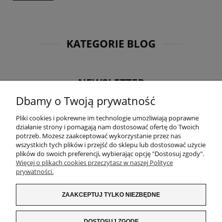
KATEGORIE BLOG
NEWSLETTER
Dbamy o Twoją prywatność
Otrzymuj jako pierwsza informacje o nowościach oraz
promocjach i zgarnij 5% rabatu na kolejne zakupy! Zapisz
Pliki cookies i pokrewne im technologie umożliwiają poprawne
się na nasz newsletter:
działanie strony i pomagają nam dostosować ofertę do Twoich
potrzeb. Możesz zaakceptować wykorzystanie przez nas
wszystkich tych plików i przejść do sklepu lub dostosować użycie
plików do swoich preferencji, wybierając opcję "Dostosuj zgody".
Więcej o plikach cookies przeczytasz w naszej Polityce
prywatności.
ZAKUPY
ZAAKCEPTUJ TYLKO NIEZBĘDNE
INFORMACJE
DOSTOSUJ ZGODĘ