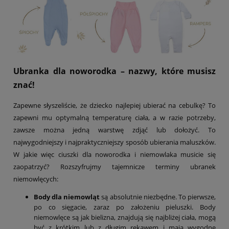
Ubranka dla noworodka – nazwy, które musisz
znać!
Zapewne słyszeliście, że dziecko najlepiej ubierać na cebulkę? To
zapewni mu optymalną temperaturę ciała, a w razie potrzeby,
zawsze można jedną warstwę zdjąć lub dołożyć. To
najwygodniejszy i najpraktyczniejszy sposób ubierania maluszków.
W jakie więc ciuszki dla noworodka i niemowlaka musicie się
zaopatrzyć? Rozszyfrujmy tajemnicze terminy ubranek
niemowlęcych:
Body dla niemowląt
są absolutnie niezbędne. To pierwsze,
po co sięgacie, zaraz po założeniu pieluszki. Body
niemowlęce są jak bielizna, znajdują się najbliżej ciała, mogą
być z krótkim lub z długim rękawem i mają wygodne