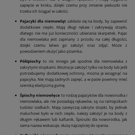
zapięcie w kroku, dzięki czemu przy zmianie pieluszki nie
trzeba ich ściągać w całości.
Pajacyki dla niemowląt
zakłada się na body, by zapewnić
dodatkowe ciepło. Mają długi rękaw i zakrywają stopki,
dlatego nie ma już konieczności ubierania skarpetek. Pajac
dla niemowlaka jest zapinany z przodu na całej długości,
dzięki czemu łatwo go założyć oraz zdjąć. Może z
powodzeniem służyć jako piżamka.
Półśpiochy
to nic innego jak spodnie dla niemowlaka z
zakrytymi stopkami. Można je założyć tylko na body lub jeśli
potrzebujemy dodatkowej ochrony, można je wciągnąć na
pajacyka. Nie mają żadnych zapięć, a w pasie powinny mieć
szeroką elastyczną gumę.
Śpiochy niemowlęce
to rodzaj pajacyków dla noworodka i
niemowlaka, ale nie posiadają rękawów, są na ramiączkach
tudzież szelkach. Mają zazwyczaj zakryte stopki, by jednak
maluchowi było w nich ciepło, należy założyć je na body z
długim rękawem lub kaftanik. Śpioszki dla noworodka, jak
sama nazwa wskazuje, służą najczęściej do spania.