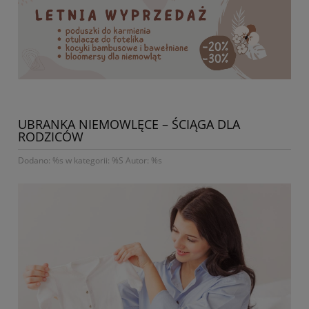
UBRANKA NIEMOWLĘCE – ŚCIĄGA DLA
RODZICÓW
Dodano: %s w kategorii: %S Autor: %s