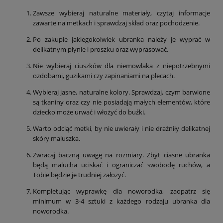
Zawsze wybieraj naturalne materiały, czytaj informacje
zawarte na metkach i sprawdzaj skład oraz pochodzenie.
Po zakupie jakiegokolwiek ubranka należy je wyprać w
delikatnym płynie i proszku oraz wyprasować.
Nie wybieraj ciuszków dla niemowlaka z niepotrzebnymi
ozdobami, guzikami czy zapinaniami na plecach.
Wybieraj jasne, naturalne kolory. Sprawdzaj, czym barwione
są tkaniny oraz czy nie posiadają małych elementów, które
dziecko może urwać i włożyć do buźki.
Warto odciąć metki, by nie uwierały i nie drażniły delikatnej
skóry maluszka.
Zwracaj baczną uwagę na rozmiary. Zbyt ciasne ubranka
będą malucha uciskać i ograniczać swobodę ruchów, a
Tobie będzie je trudniej założyć.
Kompletując wyprawkę dla noworodka, zaopatrz się
minimum w 3-4 sztuki z każdego rodzaju ubranka dla
noworodka.