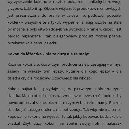
wyczyszczenie kokonu z resztek pokarmu i uniknięcia rozwoju
grzybów, bakterii itp. Obecnie większość produktów niemowlęcych
jest przeznaczona do prania w całości np. poduszki, pościele,
kołderki– wszystkie te artykuły wypełnienia mają wszyte na stałe
by można je było łatwo i dogłębnie wyczyścić. Pranie w całości jest
bardzo higieniczne i tak pielęgnowany produkt można później
przekazać kolejnemu dziecku.
Kokon do łóżeczka – nie za duży nie za mały!
Rozmiar kokonu to coś w czym producenci się prześcigają – w myśl
zasady im większy tym lepszy. Pytanie dla kogo lepszy – dla
dziecka czy dla rodziców? Odpowiedź: dla nikogo!
Kokon najbardziej przydaje się w pierwszym półroczu życia
dziecka. Ma on otulać maluszka, zmniejszać przestrzeń dookoła, by
noworodek czuł się bezpiecznie, niczym w brzuszku mamy. Roczne
dziecko już takiego otulenia nie potrzebuje. Tak więc nie ma sensu
kupowanie kokonu na wyrost - to tak jakby kupować bodziaka dla
5-latka! Zbyt duży kokon nie spełni swojej roli i maluszek