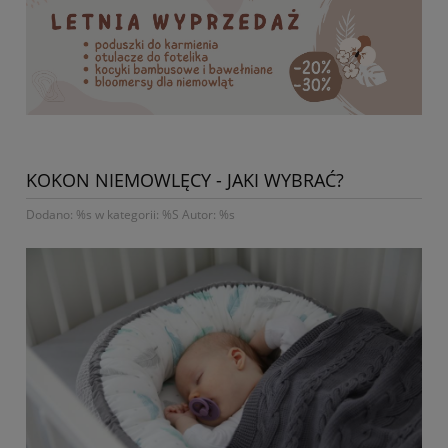
KOKON NIEMOWLĘCY - JAKI WYBRAĆ?
Dodano: %s w kategorii: %S Autor: %s