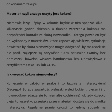
dokonaniem zakupu.
Materiał, czyli z czego uszyty jest kokon?
Niemowlę leżąc i śpiąc w kokonie będzie w nim spędzać kilka –
kilkanaście godzin dziennie, a tkanina wierzchnia kokonu ma
bezpośredni kontakt ze skórą noworodka. Dlatego powinien być
on wykonany z materiałów, które zapewniają właściwą cyrkulację
powietrza by skóra niemowlęcia mogła oddychać i by maluszek się
nie pocił. Najlepsze są oczywiście 100% naturalne tkaniny bez
domieszek: bawełna, wiskoza bambusowa, len. Obowiązkowo z
certyfikatem Oeko-Tex lub GOTS.
Jak wyprać kokon niemowlęcy?
Koniecznie w całości w pralce i to łącznie z materacykiem!
Dlaczego? Bo gdy zawartość pieluszki wyleci bokiem, plecami ( u
noworodków zdarza się to niemalże codziennie) lub gdy dziecko
uleje, to wszystko przesiąka przez materiał i dostaje się do środka
materacyka. Regularne pranie całości to jedyny sposób na