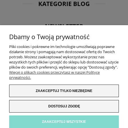
KATEGORIE BLOG
NEWSLETTER
Dbamy o Twoją prywatność
Otrzymuj jako pierwsza informacje o nowościach oraz
promocjach i zgarnij 5% rabatu na kolejne zakupy! Zapisz
Pliki cookies i pokrewne im technologie umożliwiają poprawne
się na nasz newsletter:
działanie strony i pomagają nam dostosować ofertę do Twoich
potrzeb. Możesz zaakceptować wykorzystanie przez nas
wszystkich tych plików i przejść do sklepu lub dostosować użycie
plików do swoich preferencji, wybierając opcję "Dostosuj zgody".
Więcej o plikach cookies przeczytasz w naszej Polityce
prywatności.
ZAKUPY
ZAAKCEPTUJ TYLKO NIEZBĘDNE
INFORMACJE
DOSTOSUJ ZGODĘ
ZNAJDŹ NAS!
ZAAKCEPTUJ WSZYSTKIE