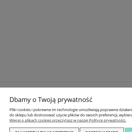
ZAKUPY
Dbamy o Twoją prywatność
DOKONAJ ZWROTU
Pliki cookies i pokrewne im technologie umożliwiają poprawne działa
DOSTAWA I PŁATNOŚĆ
do sklepu lub dostosować użycie plików do swoich preferencji, wybiera
ZWROTY I REKLAMACJE
Więcej o plikach cookies przeczytasz w naszej Polityce prywatności.
REGULAMIN