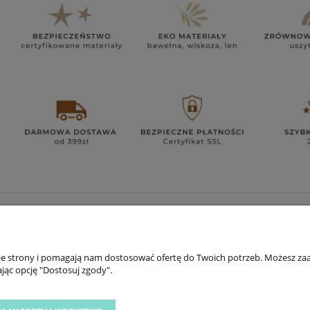
INFORMACJE
ZNAJ
KONTAKT
TIK 
nie strony i pomagają nam dostosować ofertę do Twoich potrzeb. Możesz zaa
O TINY STAR
INS
jąc opcję "Dostosuj zgody".
OPINIE I NAGRODY
FAC
YOU