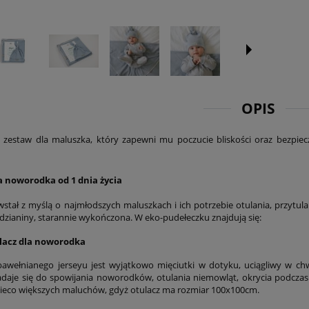
OPIS
zestaw dla maluszka, który zapewni mu poczucie bliskości oraz bezpiecz
a noworodka od 1 dnia życia
stał z myślą o najmłodszych maluszkach i ich potrzebie otulania, przytulan
o dzianiny, starannie wykończona. W eko-pudełeczku znajdują się:
lacz dla noworodka
bawełnianego jerseyu jest wyjątkowo mięciutki w dotyku, uciągliwy w ch
adaje się do spowijania noworodków, otulania niemowląt, okrycia podczas
nieco większych maluchów, gdyż otulacz ma rozmiar 100x100cm.