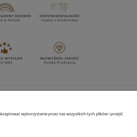
DŹ NAS!
TOK
kceptować wykorzystanie przez nas wszystkich tych plików i przejść
TAGRAM
EBOOK
TUBE