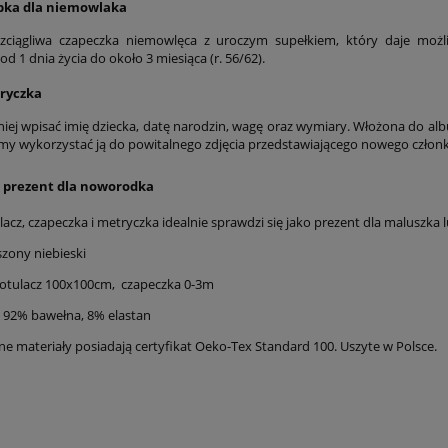
pka dla niemowlaka
ozciągliwa czapeczka niemowlęca z uroczym supełkiem, który daje możl
d 1 dnia życia do około 3 miesiąca (r. 56/62).
ryczka
iej wpisać imię dziecka, datę narodzin, wagę oraz wymiary. Włożona do a
y wykorzystać ją do powitalnego zdjęcia przedstawiającego nowego członka
 prezent dla noworodka
acz, czapeczka i metryczka idealnie sprawdzi się jako prezent dla maluszka 
zony niebieski
otulacz 100x100cm, czapeczka 0-3m
: 92% bawełna, 8% elastan
e materiały posiadają certyfikat Oeko-Tex Standard 100. Uszyte w Polsce.