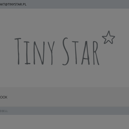
KT@TINYSTAR.PL
BOOK
EBELL