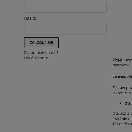
Hasło:
ZALOGUJ SIĘ
Zapomniałeś hasła?
Utwórz konto
Wyjątkowy 
metryczki.
Zestaw dl
Zestaw pow
jakości bi
Otu
Otulacz z 
świetnie n
Także dla 