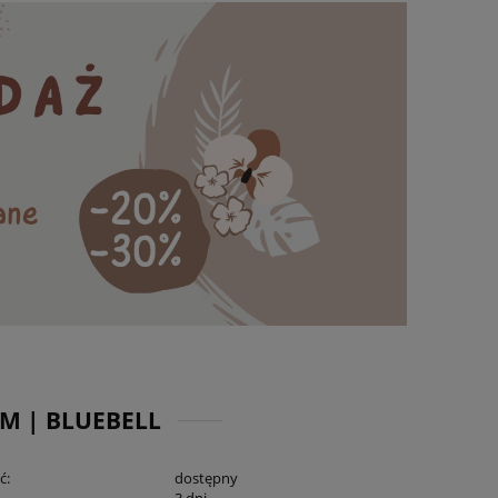
M | BLUEBELL
ć:
dostępny
3 dni