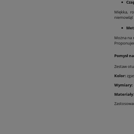
Cza
Miękka, r
niemowląt o
Met
Można na n
Proponujem
Pomysł na
Zestaw otul
Kolor:
zgas
Wymiary:
Materiały
Zastosowan