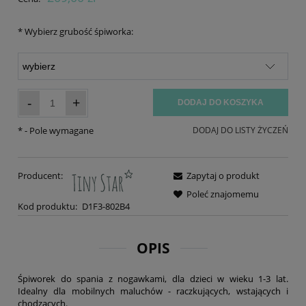
*
Wybierz grubość śpiworka:
-
+
DODAJ DO KOSZYKA
*
- Pole wymagane
DODAJ DO LISTY ŻYCZEŃ
Producent:
Zapytaj o produkt
Poleć znajomemu
Kod produktu:
D1F3-802B4
OPIS
Śpiworek do spania z nogawkami, dla dzieci w wieku 1-3 lat.
Idealny dla mobilnych maluchów - raczkujących, wstających i
chodzących.