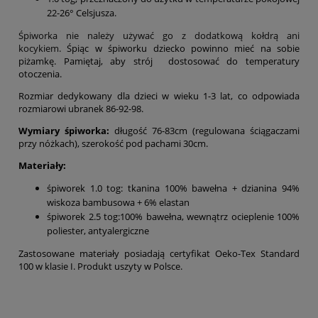
22-26° Celsjusza.
Śpiworka nie należy używać go z dodatkową kołdrą ani
kocykiem.
Śpiąc w śpiworku dziecko powinno mieć na sobie
piżamkę. Pamiętaj, aby strój dostosować do temperatury
otoczenia.
Rozmiar dedykowany dla dzieci w wieku 1-3 lat, co odpowiada
rozmiarowi ubranek 86-92-98.
Wymiary śpiworka:
długość 76-83cm (regulowana ściągaczami
przy nóżkach), szerokość pod pachami 30cm.
Materiały:
śpiworek 1.0 tog: tkanina 100% bawełna + dzianina 94%
wiskoza bambusowa + 6% elastan
śpiworek 2.5 tog:100% bawełna, wewnątrz ocieplenie
100%
poliester, antyalergiczne
Zastosowane materiały posiadają certyfikat Oeko-Tex Standard
100 w klasie I. Produkt uszyty w Polsce.