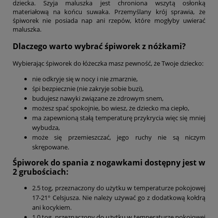
dziecka. Szyja maluszka jest chroniona wszytą osłonką
materiałową na końcu suwaka. Przemyślany krój sprawia, że
śpiworek nie posiada nap ani rzepów, które mogłyby uwierać
maluszka.
Dlaczego warto wybrać śpiworek z nóżkami?
Wybierając śpiworek do łóżeczka masz pewność, że Twoje dziecko:
nie odkryje się w nocy i nie zmarznie,
śpi bezpiecznie (nie zakryje sobie buzi),
budujesz nawyki związane ze zdrowym snem,
możesz spać spokojnie, bo wiesz, że dziecko ma ciepło,
ma zapewnioną stałą temperaturę przykrycia więc się mniej
wybudza,
może się przemieszczać, jego ruchy nie są niczym
skrępowane.
Śpiworek do spania z nogawkami dostępny jest w
2 grubościach:
2.5 tog, przeznaczony do użytku w temperaturze pokojowej
17-21° Celsjusza. Nie należy używać go z dodatkową kołdrą
ani kocykiem.
1.0 tog, przeznaczony do użytku w temperaturze pokojowej