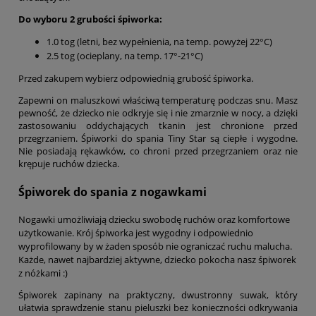
Do wyboru 2 grubości śpiworka:
1.0 tog (letni, bez wypełnienia, na temp. powyżej 22°C)
2.5 tog (ocieplany, na temp. 17°-21°C)
Przed zakupem wybierz odpowiednią grubość śpiworka.
Zapewni on maluszkowi właściwą temperaturę podczas snu. Masz
pewność, że dziecko nie odkryje się i nie zmarznie w nocy, a dzięki
zastosowaniu oddychających tkanin jest chronione przed
przegrzaniem. Śpiworki do spania Tiny Star są ciepłe i wygodne.
Nie posiadają rękawków, co chroni przed przegrzaniem oraz nie
krępuje ruchów dziecka.
Śpiworek do spania z nogawkami
Nogawki umożliwiają dziecku swobodę ruchów oraz komfortowe
użytkowanie. Krój śpiworka jest wygodny i odpowiednio
wyprofilowany by w żaden sposób nie ograniczać ruchu malucha.
Każde, nawet najbardziej aktywne, dziecko pokocha nasz śpiworek
z nóżkami :)
Śpiworek zapinany na praktyczny, dwustronny suwak, który
ułatwia sprawdzenie stanu pieluszki bez konieczności odkrywania