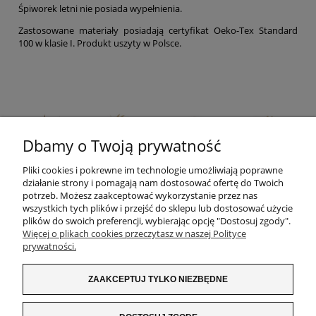
Śpiworek letni nie posiada wypełnienia.
Zastosowane materiały posiadają certyfikat Oeko-Tex Standard
100 w klasie I. Produkt uszyty w Polsce.
Dbamy o Twoją prywatność
Pliki cookies i pokrewne im technologie umożliwiają poprawne
działanie strony i pomagają nam dostosować ofertę do Twoich
potrzeb. Możesz zaakceptować wykorzystanie przez nas
wszystkich tych plików i przejść do sklepu lub dostosować użycie
plików do swoich preferencji, wybierając opcję "Dostosuj zgody".
Więcej o plikach cookies przeczytasz w naszej Polityce
prywatności.
ZAKUPY
ZAAKCEPTUJ TYLKO NIEZBĘDNE
INFORMACJE