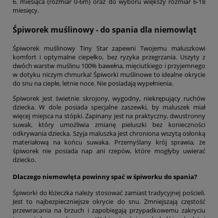
6. miesiąca (rozmiar 0-6m) oraz do wyboru większy rozmiar 6-18
miesięcy.
Śpiworek muślinowy - do spania dla niemowląt
Śpiworek muślinowy Tiny Star zapewni Twojemu maluszkowi
komfort i optymalne ciepełko, bez ryzyka przegrzania. Uszyty z
dwóch warstw muślinu 100% bawełna, mięciutkiego i przyjemnego
w dotyku niczym chmurka! Śpiworki muślinowe to idealne okrycie
do snu na ciepłe, letnie noce. Nie posiadają wypełnienia.
Śpiworek jest świetnie skrojony, wygodny, niekrępujący ruchów
dziecka. W dole posiada specjalne zaszewki, by maluszek miał
więcej miejsca na stópki. Zapinany jest na praktyczny, dwustronny
suwak, który umożliwia zmianę pieluszki bez konieczności
odkrywania dziecka. Szyja maluszka jest chroniona wszytą osłonką
materiałową na końcu suwaka. Przemyślany krój sprawia, że
śpiworek nie posiada nap ani rzepów, które mogłyby uwierać
dziecko.
Dlaczego niemowlęta powinny spać w śpiworku do spania?
Śpiworki do łóżeczka należy stosować zamiast tradycyjnej pościeli.
Jest to najbezpieczniejsze okrycie do snu. Zmniejszają częstość
przewracania na brzuch i zapobiegają przypadkowemu zakryciu