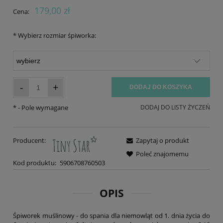
179,00 zł
Cena:
*
Wybierz rozmiar śpiworka:
-
+
DODAJ DO KOSZYKA
*
- Pole wymagane
DODAJ DO LISTY ŻYCZEŃ
Producent:
Zapytaj o produkt
Poleć znajomemu
Kod produktu:
5906708760503
OPIS
Śpiworek muślinowy - do spania dla niemowląt od 1. dnia życia do