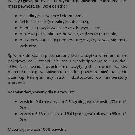
twarzy i głowy podczas snu. Wybierając śpiworek do łóżeczka letni
masz pewność, że Twoje dziecko:
nie odkryje się w nocy i nie zmarznie,
śpi bezpiecznie (nie zakryje sobie buzi),
budujesz nawyki związane ze zdrowym snem,
możesz spać spokojnie, bo wiesz, że dziecko ma ciepło,
ma zapewnioną stałą temperaturę przykrycia więc się mniej
wybudza.
Śpiworek do spania przeznaczony jest do użytku w temperaturze
pokojowej 22-26 stopni Celsjusza. Grubość śpiworka to 1.0 w skali
TOG. Nie posiada wypełnienia, uszyty jest z dwóch warstw
materiału. Śpiąc w śpiworku dziecko powinno mieć na sobie
piżamkę. Pamiętaj, aby strój dostosować do temperatury
otoczenia.
Rozmiar dedykowany dla niemowląt:
w wieku 0-6 miesięcy, od 3,5 kg; długość całkowita: 72cm +/-
2cm.
w wieku 6-18 miesięcy, od 8,0 kg; długość całkowita 85cm +/-
2cm.
Materiały: wierzch 100% bawełna