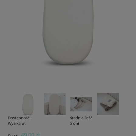
Dostępność:
średnia ilość
Wysłka w:
3 dni
49,00 zł
Cena: