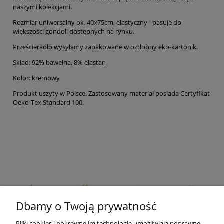
naszymi kolekcjami.
Rozmiar uniwersalny ok. 40x75cm, elastyczny - pasuje do
większości gondoli dostępnych na rynku.
Prześcieradło wysyłamy zapakowane w ozdobny eko-kartonik.
Skład: 92% bawełna, 8% elastan
Kolor: kremowy
Produkt uszyty w Polsce. Zastosowany materiał posiada Certyfikat
Oeko-Tex Standard 100.
Dbamy o Twoją prywatność
Pliki cookies i pokrewne im technologie umożliwiają poprawne