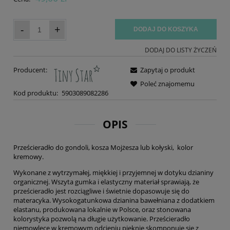
-
+
DODAJ DO KOSZYKA
DODAJ DO LISTY ŻYCZEŃ
Producent:
Zapytaj o produkt
Poleć znajomemu
Kod produktu:
5903089082286
OPIS
Prześcieradło do gondoli, kosza Mojżesza lub kołyski, kolor
kremowy.
Wykonane z wytrzymałej, miękkiej i przyjemnej w dotyku dzianiny
organicznej. Wszyta gumka i elastyczny materiał sprawiają, że
prześcieradło jest rozciągliwe i świetnie dopasowuje się do
materacyka. Wysokogatunkowa dzianina bawełniana z dodatkiem
elastanu, produkowana lokalnie w Polsce, oraz stonowana
kolorystyka pozwolą na długie użytkowanie. Prześcieradło
niemowlęce w kremowym odcieniu pięknie skomponuje się z