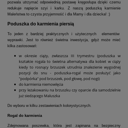
pozwala utrzymać odpowiednią postawę kręgosłupa dzięki czemu
redukuje napięcie szyi i karku. Z naszą poduszką karmienie
Maleństwa to czysta przyjemność i dla Mamy i dla dziecka! :)
Poduszka do karmienia piersią
To jeden z bardziej praktycznych i użytecznych elementów
wyprawki. Jest to również świetna inwestycja, gdyż może mieć
kilka zastosowań:
w okresie ciąży, zwłaszcza III trymestru (poduszka w
kształcie rogala to świetna alternatywa dla kobiet w ciąży
kiedy to rosnący brzuszek utrudnia znalezienie wygodnej
pozycji do snu - poduszka-rogal może posłużyć jako
"podpórka" pod brzuszek, pod głowę, pod nogi)
do karmienia niemowlęcia
przy leżakowaniu na brzuszku czy oparcie dla samodzielnie
już siedzącego Maluszka
Do wyboru w kilku zestawieniach kolorystycznych.
Rogal do karmienia
Zdejmowana poszewka, która jest zapinana na bezpieczny