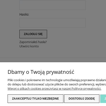
Hasło:
ZALOGUJ SIĘ
Zapomniałeś hasła?
Utwórz konto
ZAKUPY
Dbamy o Twoją prywatność
DOKONAJ ZWROTU
Pliki cookies i pokrewne im technologie umożliwiają poprawne działa
DOSTAWA I PŁATNOŚĆ
do sklepu lub dostosować użycie plików do swoich preferencji, wybiera
ZWROTY I REKLAMACJE
Więcej o plikach cookies przeczytasz w naszej Polityce prywatności.
REGULAMIN
ZAAKCEPTUJ TYLKO NIEZBĘDNE
DOSTOSUJ ZGODĘ
POLITYKA PRYWATNOŚCI
USTAWIENIA PLIKÓW COOKIES