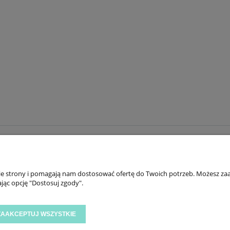
INFORMACJE
ZNAJ
KONTAKT
TIK 
nie strony i pomagają nam dostosować ofertę do Twoich potrzeb. Możesz zaa
O TINY STAR
INS
jąc opcję "Dostosuj zgody".
OPINIE I NAGRODY
FAC
YOU
ZAAKCEPTUJ WSZYSTKIE