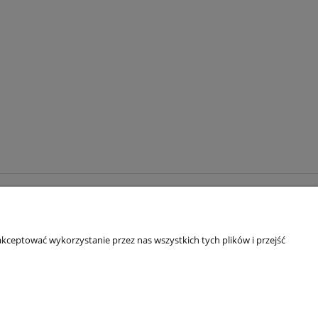
DŹ NAS!
TOK
kceptować wykorzystanie przez nas wszystkich tych plików i przejść
TAGRAM
EBOOK
TUBE