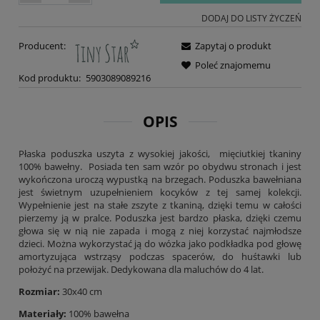
DODAJ DO LISTY ŻYCZEŃ
Producent:
Zapytaj o produkt
Poleć znajomemu
Kod produktu:
5903089089216
OPIS
Płaska poduszka uszyta z wysokiej jakości, mięciutkiej tkaniny
100% bawełny. Posiada ten sam wzór po obydwu stronach i jest
wykończona uroczą wypustką na brzegach. Poduszka bawełniana
jest świetnym uzupełnieniem kocyków z tej samej kolekcji.
Wypełnienie jest na stałe zszyte z tkaniną, dzięki temu w całości
pierzemy ją w pralce. Poduszka jest bardzo płaska, dzięki czemu
głowa się w nią nie zapada i mogą z niej korzystać najmłodsze
dzieci. Można wykorzystać ją do wózka jako podkładka pod głowę
amortyzująca wstrząsy podczas spacerów, do huśtawki lub
położyć na przewijak. Dedykowana dla maluchów do 4 lat.
Rozmiar:
30x40 cm
Materiały:
100% bawełna