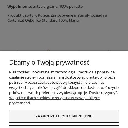
Wypełnienie:
antyalergiczne, 100% poliester
Produkt uszyty w Polsce. Zastosowane materiały posiadają
Certyfikat Oeko Tex Standard 100 w klasie I.
Dbamy o Twoją prywatność
Pliki cookies i pokrewne im technologie umożliwiają poprawne
działanie strony i pomagają nam dostosować ofertę do Twoich
potrzeb. Możesz zaakceptować wykorzystanie przez nas
wszystkich tych plików i przejść do sklepu lub dostosować użycie
plików do swoich preferencji, wybierając opcję "Dostosuj zgody".
Więcej o plikach cookies przeczytasz w naszej Polityce
prywatności.
ZAKUPY
ZAAKCEPTUJ TYLKO NIEZBĘDNE
INFORMACJE