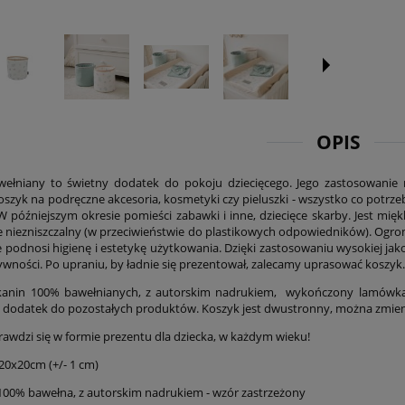
OPIS
ełniany to świetny dodatek do pokoju dziecięcego. Jego zastosowanie 
szyk na podręczne akcesoria, kosmetyki czy pieluszki - wszystko co potrzeb
W późniejszym okresie pomieści zabawki i inne, dziecięce skarby. Jest mięk
e niezniszczalny (w przeciwieństwie do plastikowych odpowiedników). Ogrom
e podnosi higienę i estetykę użytkowania. Dzięki zastosowaniu wysokiej jak
tywności. Po upraniu, by ładnie się prezentował, zalecamy uprasować koszyk.
kanin 100% bawełnianych, z autorskim nadrukiem, wykończony lamówką. 
 dodatek do pozostałych produktów.
Koszyk jest dwustronny, można zmien
prawdzi się w formie prezentu dla dziecka, w każdym wieku!
 20x20cm (+/- 1 cm)
 100% bawełna, z autorskim nadrukiem - wzór zastrzeżony