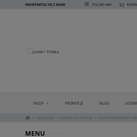
SKONTAKTUJ SIĘ Z NAMI
512-501-664
KONTA
SKLEP
PROMOCJE
BLOG
LOOK
»
»
»
PIELĘGNACJA
KOSZYK NA KOMODĘ
KOSZYK BAWEŁNIANY HA
MENU