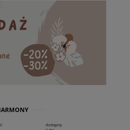
 HARMONY
ć:
dostępny
3 dni