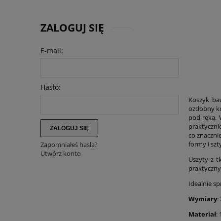
ZALOGUJ SIĘ
E-mail:
Hasło:
Koszyk baw
ozdobny ko
pod ręką. 
praktyczni
ZALOGUJ SIĘ
co znaczni
formy i sz
Zapomniałeś hasła?
Utwórz konto
Uszyty z t
praktyczny
Idealnie s
Wymiary
:
Materiał
: