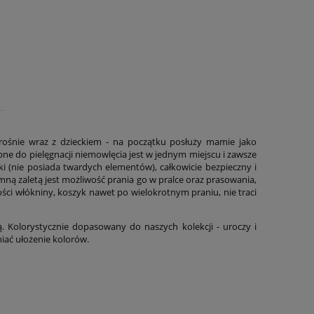
rośnie wraz z dzieckiem - na początku posłuży mamie jako
ne do pielęgnacji niemowlęcia jest w jednym miejscu i zawsze
ki (nie posiada twardych elementów), całkowicie bezpieczny i
ną zaletą jest możliwość prania go w pralce oraz prasowania,
ości włókniny, koszyk nawet po wielokrotnym praniu, nie traci
Kolorystycznie dopasowany do naszych kolekcji - uroczy i
iać ułożenie kolorów.