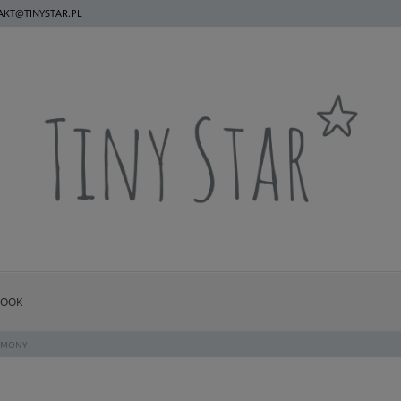
KT@TINYSTAR.PL
BOOK
RMONY