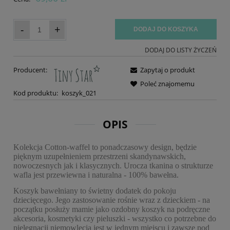
-
+
DODAJ DO KOSZYKA
DODAJ DO LISTY ŻYCZEŃ
Producent:
Zapytaj o produkt
Poleć znajomemu
Kod produktu:
koszyk_021
OPIS
Kolekcja Cotton-waffel to ponadczasowy design, będzie
pięknym uzupełnieniem przestrzeni skandynawskich,
nowoczesnych jak i klasycznych. Urocza tkanina o strukturze
wafla jest przewiewna i naturalna - 100% bawełna.
Koszyk bawełniany to świetny dodatek do pokoju
dziecięcego. Jego zastosowanie rośnie wraz z dzieckiem - na
początku posłuży mamie jako ozdobny koszyk na podręczne
akcesoria, kosmetyki czy pieluszki - wszystko co potrzebne do
pielęgnacji niemowlęcia jest w jednym miejscu i zawsze pod