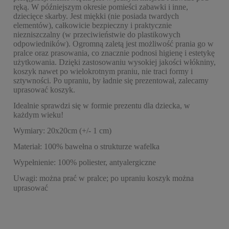
ręką. W późniejszym okresie pomieści zabawki i inne,
dziecięce skarby. Jest miękki (nie posiada twardych
elementów), całkowicie bezpieczny i praktycznie
niezniszczalny (w przeciwieństwie do plastikowych
odpowiedników). Ogromną zaletą jest możliwość prania go w
pralce oraz prasowania, co znacznie podnosi higienę i estetykę
użytkowania. Dzięki zastosowaniu wysokiej jakości włókniny,
koszyk nawet po wielokrotnym praniu, nie traci formy i
sztywności. Po upraniu, by ładnie się prezentował, zalecamy
uprasować koszyk.
Idealnie sprawdzi się w formie prezentu dla dziecka, w
każdym wieku!
Wymiary: 20x20cm (+/- 1 cm)
Materiał: 100% bawełna o strukturze wafelka
Wypełnienie: 100% poliester, antyalergiczne
Uwagi: można prać w pralce; po upraniu koszyk można
uprasować