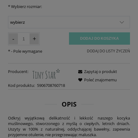
*
Wybierz rozmiar:
-
+
DODAJ DO KOSZYKA
*
- Pole wymagane
DODAJ DO LISTY ŻYCZEŃ
Producent:
Zapytaj o produkt
Poleć znajomemu
Kod produktu:
5906708760718
OPIS
Odkryj wyjątkową delikatność i lekkość naszego kocyka
muślinowego, stworzonego z myślą o ciepłych, letnich dniach.
Uszyty w 100% z naturalnej, oddychającej bawełny, zapewnia
przyjemne otulenie, nie przegrzewając maluszka.