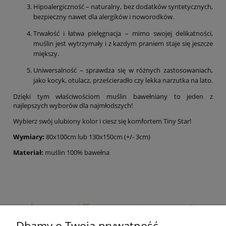
Hipoalergiczność – naturalny, bez dodatków syntetycznych,
bezpieczny nawet dla alergików i noworodków.
Trwałość i łatwa pielęgnacja – mimo swojej delikatności,
muślin jest wytrzymały i z każdym praniem staje się jeszcze
miększy.
Uniwersalność – sprawdza się w różnych zastosowaniach,
jako kocyk, otulacz, prześcieradło czy lekka narzutka na lato.
Dzięki tym właściwościom muślin bawełniany to jeden z
najlepszych wyborów dla najmłodszych!
Wybierz swój ulubiony kolor i ciesz się komfortem Tiny Star!
Wymiary:
80x100cm lub 130x150cm (+/- 3cm)
Materiał:
muślin 100% bawełna
Dbamy o Twoją prywatność