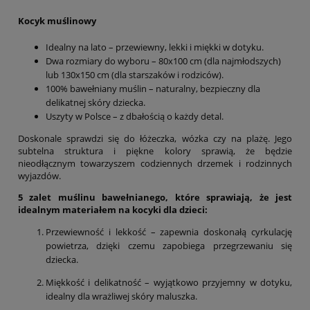
Kocyk muślinowy
Idealny na lato – przewiewny, lekki i miękki w dotyku.
Dwa rozmiary do wyboru – 80x100 cm (dla najmłodszych)
lub 130x150 cm (dla starszaków i rodziców).
100% bawełniany muślin – naturalny, bezpieczny dla
delikatnej skóry dziecka.
Uszyty w Polsce – z dbałością o każdy detal.
Doskonale sprawdzi się do łóżeczka, wózka czy na plażę. Jego
subtelna struktura i piękne kolory sprawią, że będzie
nieodłącznym towarzyszem codziennych drzemek i rodzinnych
wyjazdów.
5 zalet muślinu bawełnianego, które sprawiają, że jest
idealnym materiałem na kocyki dla dzieci:
Przewiewność i lekkość – zapewnia doskonałą cyrkulację
powietrza, dzięki czemu zapobiega przegrzewaniu się
dziecka.
Miękkość i delikatność – wyjątkowo przyjemny w dotyku,
idealny dla wrażliwej skóry maluszka.