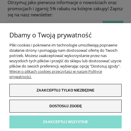
Otrzymuj jako pierwsza informacje o nowościach oraz
promocjach i zgarnij 5% rabatu na kolejne zakupy! Zapisz
się na nasz newsletter:
Dbamy o Twoją prywatność
Pliki cookies i pokrewne im technologie umożliwiają poprawne
działanie strony i pomagają nam dostosować ofertę do Twoich
potrzeb. Możesz zaakceptować wykorzystanie przez nas
wszystkich tych plików i przejść do sklepu lub dostosować użycie
plików do swoich preferencji, wybierając opcję "Dostosuj zgody".
Więcej o plikach cookies przeczytasz w naszej Polityce
prywatności.
ZAKUPY
ZAAKCEPTUJ TYLKO NIEZBĘDNE
INFORMACJE
DOSTOSUJ ZGODĘ
ZNAJDŹ NAS!
ZAAKCEPTUJ WSZYSTKIE