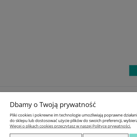
ZAKUPY
Dbamy o Twoją prywatność
DOKONAJ ZWROTU
Pliki cookies i pokrewne im technologie umożliwiają poprawne działa
DOSTAWA I PŁATNOŚĆ
do sklepu lub dostosować użycie plików do swoich preferencji, wybiera
ZWROTY I REKLAMACJE
Więcej o plikach cookies przeczytasz w naszej Polityce prywatności.
REGULAMIN