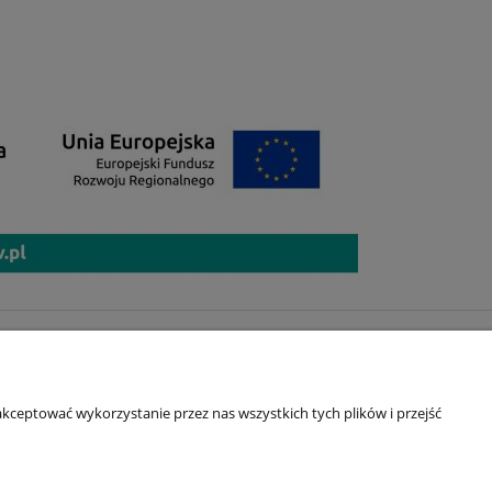
DŹ NAS!
TOK
kceptować wykorzystanie przez nas wszystkich tych plików i przejść
TAGRAM
EBOOK
TUBE