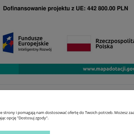
INFORMACJE
ZNAJ
KONTAKT
TIK 
nie strony i pomagają nam dostosować ofertę do Twoich potrzeb. Możesz zaa
O TINY STAR
INS
jąc opcję "Dostosuj zgody".
OPINIE I NAGRODY
FAC
YOU