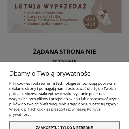
ŻĄDANA STRONA NIE
ISTNIEJE
Dbamy o Twoją prywatność
Przepraszam, nie znaleziono strony, której szukasz.
Jeśli szukasz konkretnego produktu, skorzystaj z wyszukiwarki.
Pliki cookies i pokrewne im technologie umożliwiają poprawne
działanie strony i pomagają nam dostosować ofertę do Twoich
potrzeb. Możesz zaakceptować wykorzystanie przez nas
wszystkich tych plików i przejść do sklepu lub dostosować użycie
plików do swoich preferencji, wybierając opcję "Dostosuj zgody".
Więcej o plikach cookies przeczytasz w naszej Polityce
lub przejdź do strony głównej
prywatności.
ZAKUPY
ZAAKCEPTUJ TYLKO NIEZBĘDNE