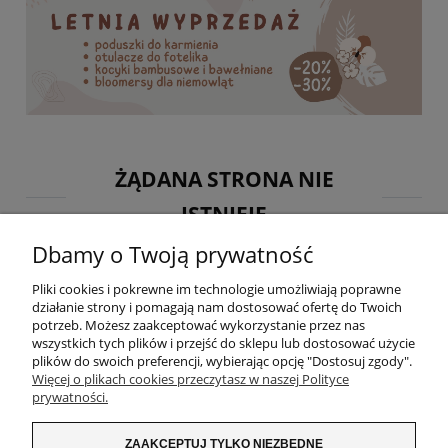
ŻĄDANA STRONA NIE
ISTNIEJE
Dbamy o Twoją prywatność
Przepraszam, nie znaleziono strony, której szukasz.
Jeśli szukasz konkretnego produktu, skorzystaj z wyszukiwarki.
Pliki cookies i pokrewne im technologie umożliwiają poprawne
działanie strony i pomagają nam dostosować ofertę do Twoich
potrzeb. Możesz zaakceptować wykorzystanie przez nas
wszystkich tych plików i przejść do sklepu lub dostosować użycie
plików do swoich preferencji, wybierając opcję "Dostosuj zgody".
Więcej o plikach cookies przeczytasz w naszej Polityce
lub przejdź do strony głównej
prywatności.
ZAKUPY
ZAAKCEPTUJ TYLKO NIEZBĘDNE