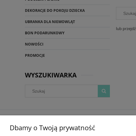
DEKORACJE DO POKOJU DZIECKA
UBRANKA DLA NIEMOWLĄT
lub przejd
BON PODARUNKOWY
NOWOŚCI
PROMOCJE
WYSZUKIWARKA
ZAKUPY
Dbamy o Twoją prywatność
DOKONAJ ZWROTU