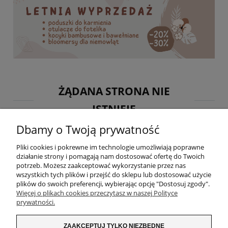
ŻĄDANA STRONA NIE
ISTNIEJE
Dbamy o Twoją prywatność
Przepraszam, nie znaleziono strony, której szukasz.
Jeśli szukasz konkretnego produktu, skorzystaj z wyszukiwarki.
Pliki cookies i pokrewne im technologie umożliwiają poprawne
działanie strony i pomagają nam dostosować ofertę do Twoich
potrzeb. Możesz zaakceptować wykorzystanie przez nas
wszystkich tych plików i przejść do sklepu lub dostosować użycie
plików do swoich preferencji, wybierając opcję "Dostosuj zgody".
Więcej o plikach cookies przeczytasz w naszej Polityce
lub przejdź do strony głównej
prywatności.
ZAKUPY
ZAAKCEPTUJ TYLKO NIEZBĘDNE