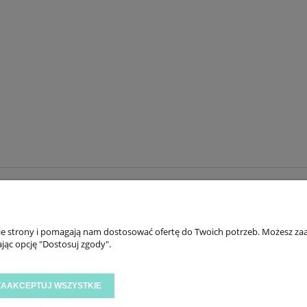
INFORMACJE
ZNAJ
KONTAKT
TIK 
nie strony i pomagają nam dostosować ofertę do Twoich potrzeb. Możesz zaa
O TINY STAR
INS
jąc opcję "Dostosuj zgody".
OPINIE I NAGRODY
FAC
YOU
ZAAKCEPTUJ WSZYSTKIE