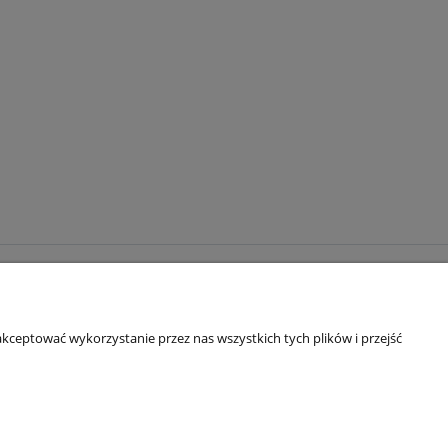
DŹ NAS!
TOK
kceptować wykorzystanie przez nas wszystkich tych plików i przejść
TAGRAM
EBOOK
TUBE