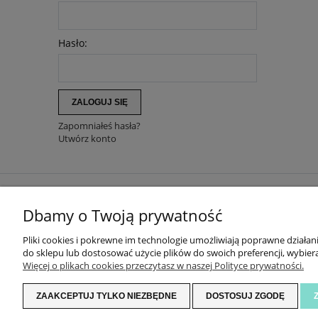
Hasło:
ZALOGUJ SIĘ
Zapomniałeś hasła?
Utwórz konto
ZAKUPY
Dbamy o Twoją prywatność
DOKONAJ ZWROTU
Pliki cookies i pokrewne im technologie umożliwiają poprawne działa
DOSTAWA I PŁATNOŚĆ
do sklepu lub dostosować użycie plików do swoich preferencji, wybiera
ZWROTY I REKLAMACJE
Więcej o plikach cookies przeczytasz w naszej Polityce prywatności.
REGULAMIN
ZAAKCEPTUJ TYLKO NIEZBĘDNE
DOSTOSUJ ZGODĘ
POLITYKA PRYWATNOŚCI
USTAWIENIA PLIKÓW COOKIES