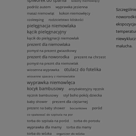
śpiworek do spania
kokony niemowlęcy
podróż autem
wyprawka jesienna
Szczególni
kokon niemowlęcy
masaż niemowląt
noworodkó
cosleeping
rodzicielstwo bliskości
ekspozycja
pielęgnacja niemowlaka
temperatu
kącik pielęgnacyjny
kącik do pielęgnacji niemowlak
niewyklucz
prezent dla niemowlaka
malucha.
pomysł na prezent gwiazdkowy
prezent dla noworodka
prezent na chrzest
pomysł na preznt dla niemowlak
otulacz do fotelika
wiosenna wyprawka
wiosenne spacery z niemowlakie
wyprawka niemowlęca
kocyk bambusowy
antybakteryjny ręcznik
styl boho pokój dziecka
ręcznik bambusowy
prezent dla ciężarnej
baby shower
poród
prezent na baby shower
bociankowe
co spakować do szpitala na por
torba do szpitala na poród
torba do porodu
wyprawka dla mamy
torba dla mamy
torba do wózka
organizer do wózka