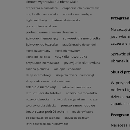
zimowa wyprawka dla niemowlaka
czapeczka niemowlęca
czapeczka dla niemowlaka
czapka dla niemowlaka
ubranka niemowlęce
Przegrzan
high need baby
materac do łóżeczka
plaża z niemowlakiem
Na szczęśc
podróżowanie z małym dzieckiem
jest właś
śpiworek niemowlęcy
śpiworek dla noworodka
zaczerwieni
śpiworek do łóżeczka
prześcieradło do gondoli
kocyk bawełniany
kocyk niemowlęcy
Sprawdź ple
kocyk dla noworodka
kocyk dla dziecka
ubranek lu
przewijanie niemowlaka
przytulanie niemowlaka
zmiana pieluszki
wielopieluchowanie
Skutki pr
sklep internetowy
sklep dla dzieci i niemowląt
sklep z akcesoriami dla niemow
W przypad
sklep dla niemowląt
pieluszka bambusowa
oddech i t
rozwój niemowlaka
letni otulacz do fotelika
dziecka n
rozwój dziecka
ciąża
śpiworek z nogawkami
zapadanie n
ponczo samochodowe
wyprawka dla dziecka
bezpieczna podróż autem
macierzyństwo
Przegrzan
co spakować do szpitala
brzuszek ciążowy
letni śpiworek dla niemowlaka
Najlepszą 