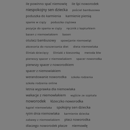
ile powinno spać niemowlę
ile śpi noworodek
niespokojny sen dziecka
pościel bambusowa
poduszka do karmienia
karmienie piersią
spanie w ciąży
poduszka ciążowa
pozycje do spania w ciąży
ręcznik z kapturkiem
basen z niemowlakiem
basen
otulacz bambusowy
spowijanie niemowląt
akcesoria do rozszerzania diet
dieta niemowlaka
śliniak dziecięcy
śliniaki z kieszonką
metoda blw
pierwszy spacer z niemowlakiem
spacer noworodka
pierwszy spacer z noworodkiem
spacer z niemowlakiem
werandowanie noworodka
szkoła rodzenia
szkoła rodzenia online
letnia wyprawka dla niemowlaka
wakacje z niemowlakiem
wyjście ze szpitala
noworodek
łóżeczko noworodka
spokojny sen dziecka
kąpiel niemowlaka
rytm dnia niemowlaka
karmienie dziecka
płacz noworodka
zabawy z niemowlakiem
niemowlę
dlaczego noworodek płacze