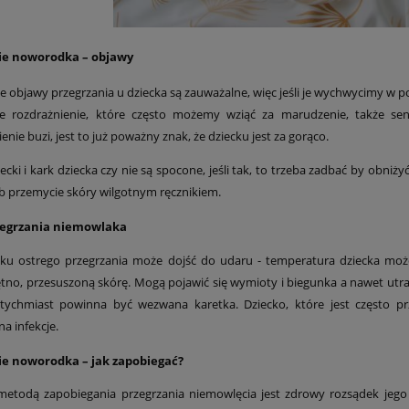
ie noworodka – objawy
ie objawy przegrzania u dziecka są zauważalne, więc jeśli je wychwycimy w 
nie rozdrażnienie, które często możemy wziąć za marudzenie, także s
enie buzi, jest to już poważny znak, że dziecku jest za gorąco.
cki i kark dziecka czy nie są spocone, jeśli tak, to trzeba zadbać by obniży
b przemycie skóry wilgotnym ręcznikiem.
zegrzania niemowlaka
ku ostrego przegrzania może dojść do udaru - temperatura dziecka moż
ętno, przesuszoną skórę. Mogą pojawić się wymioty i biegunka a nawet utra
atychmiast powinna być wezwana karetka. Dziecko, które jest często p
a infekcje.
ie noworodka – jak zapobiegać?
metodą zapobiegania przegrzania niemowlęcia jest zdrowy rozsądek jeg